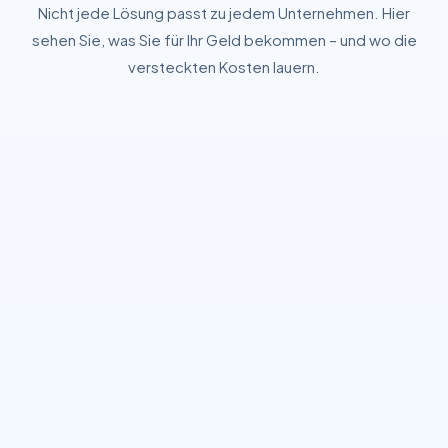
Nicht jede Lösung passt zu jedem Unternehmen. Hier
sehen Sie, was Sie für Ihr Geld bekommen – und wo die
versteckten Kosten lauern.
KRITERIUM
BAUKASTEN
FREELANCER
AGEN
(WIX, JIMDO)
(NEUZ
Kosten
0 – 500 €
1.000 – 5.000
2.500 
(einmalig)
€
Individuelles
✗ Template-
✓ Individuell
✓ Hig
Design
basiert
Custo
SEO-Strategie
✗ Nicht
◐ Basic
✓ Stra
vorhanden
datenb