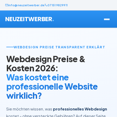
info@neuzeitwerber.de
07151 9829911
.
NEUZEITWERBER
WEBDESIGN PREISE TRANSPARENT ERKLÄRT
Webdesign Preise &
Kosten 2026:
Was kostet eine
professionelle Website
wirklich?
Sie möchten wissen, was
professionelles Webdesign
kostet – ohne versteckte Gebühren? Auf dieser Seite