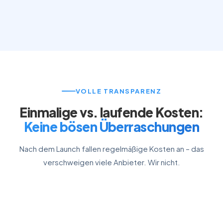
Geeignet für
Hobby,
Kleine
Untern
persönliche
Budgets,
wachse
Seiten
einfach
VOLLE TRANSPARENZ
Einmalige vs. laufende Kosten:
Keine bösen Überraschungen
Nach dem Launch fallen regelmäßige Kosten an – das
verschweigen viele Anbieter. Wir nicht.