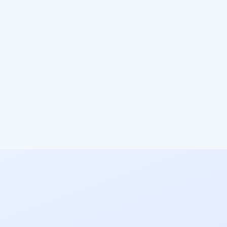
18.500 €
500+
+410%
Investment
Keywords
Umsatz