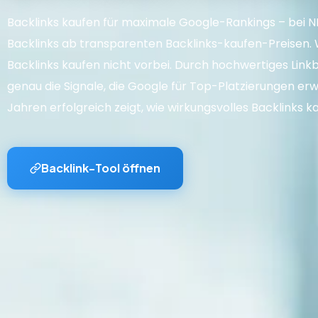
Backlinks kaufen für maximale Google-Rankings – bei
Backlinks ab transparenten Backlinks-kaufen-Preisen. 
Backlinks kaufen nicht vorbei. Durch hochwertiges Link
genau die Signale, die Google für Top-Platzierungen erw
Jahren erfolgreich zeigt, wie wirkungsvolles Backlinks ka
Backlink-Tool öffnen