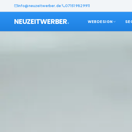
info@neuzeitwerber.de
07151 9829911
.
NEUZEITWERBER
WEBDESIGN
SE