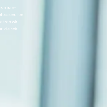
 Premium-
fessionellen
setzen wir
, die seit