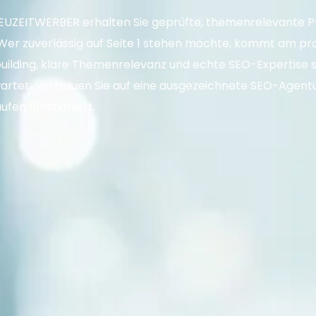
 NEUZEITWERBER erhalten Sie geprüfte, themenrelevante
Wer zuverlässig auf Seite 1 stehen möchte, kommt am pro
building, klare Themenrelevanz und echte SEO-Expertise 
artet. Vertrauen Sie auf eine ausgezeichnete SEO-Agentur
ufen funktioniert.