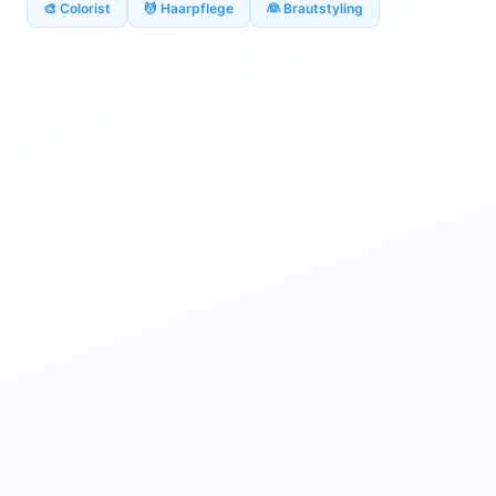
🎨 Colorist
💆 Haarpflege
👰 Brautstyling